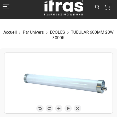
Accueil
Par Univers
ECOLES
TUBULAR 600MM 20W
3000K
Skip
to
the
end
of
the
images
gallery