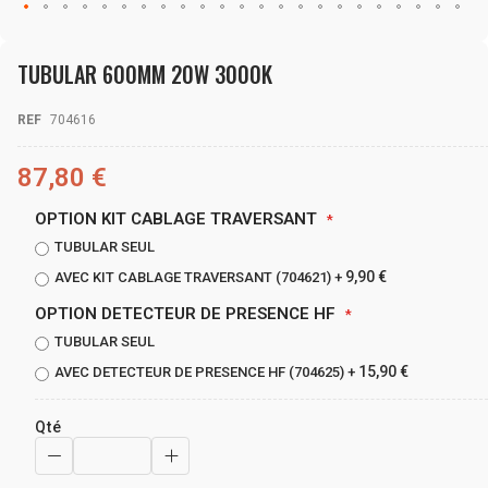
Skip
to
TUBULAR 600MM 20W 3000K
the
beginning
of
REF
704616
the
images
gallery
87,80 €
OPTION KIT CABLAGE TRAVERSANT
TUBULAR SEUL
9,90 €
AVEC KIT CABLAGE TRAVERSANT (704621)
+
OPTION DETECTEUR DE PRESENCE HF
TUBULAR SEUL
15,90 €
AVEC DETECTEUR DE PRESENCE HF (704625)
+
Qté