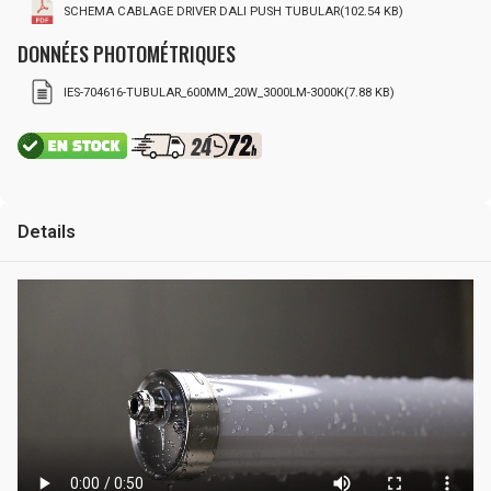
SCHEMA CABLAGE DRIVER DALI PUSH TUBULAR(102.54 KB)
DONNÉES PHOTOMÉTRIQUES
IES-704616-TUBULAR_600MM_20W_3000LM-3000K(7.88 KB)
Details