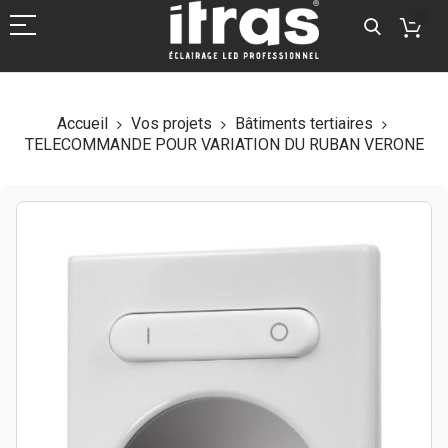
Accueil
Vos projets
Bâtiments tertiaires
TELECOMMANDE POUR VARIATION DU RUBAN VERONE
Skip
to
the
end
of
the
images
gallery