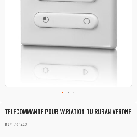
Skip
to
TELECOMMANDE POUR VARIATION DU RUBAN VERONE
the
beginning
of
REF
704223
the
images
gallery