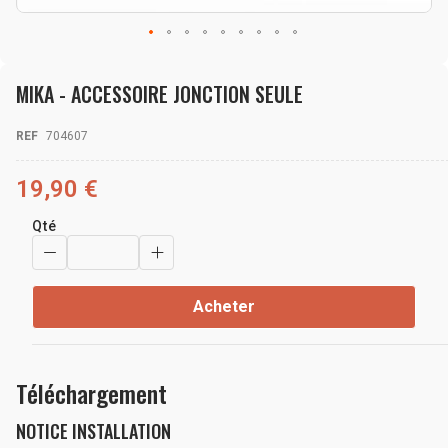
Skip
to
MIKA - ACCESSOIRE JONCTION SEULE
the
beginning
of
REF
704607
the
images
gallery
19,90 €
Qté
Acheter
Téléchargement
NOTICE INSTALLATION