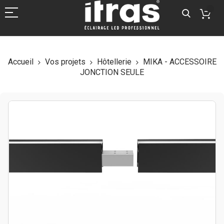
Accueil
Vos projets
Hôtellerie
MIKA - ACCESSOIRE
JONCTION SEULE
Skip
to
the
end
of
the
images
gallery