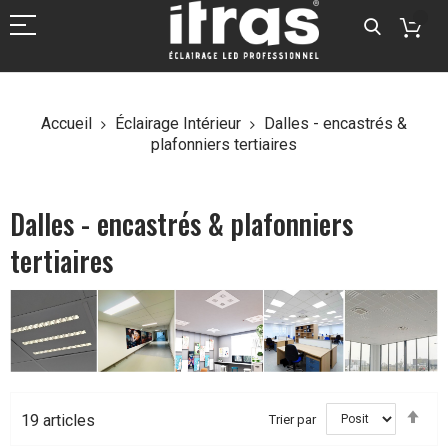
Accueil
Éclairage Intérieur
Dalles - encastrés &
plafonniers tertiaires
Dalles - encastrés & plafonniers
tertiaires
Par
19
articles
Trier par
ord
déc