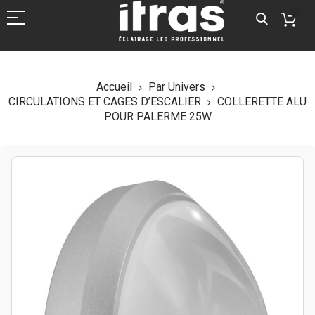
Accueil
Par Univers
CIRCULATIONS ET CAGES D’ESCALIER
COLLERETTE ALU
POUR PALERME 25W
Skip
to
the
end
of
the
images
gallery