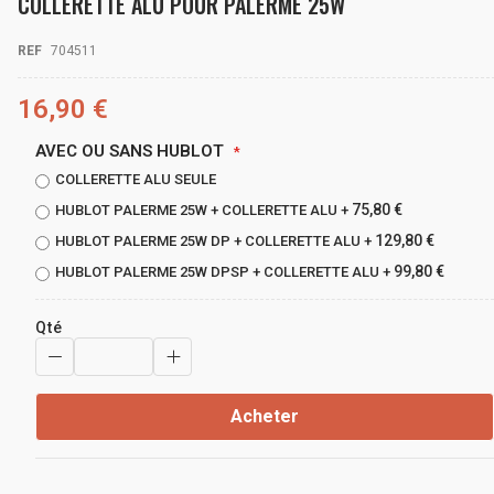
COLLERETTE ALU POUR PALERME 25W
beginning
of
REF
704511
the
images
gallery
16,90 €
AVEC OU SANS HUBLOT
COLLERETTE ALU SEULE
75,80 €
HUBLOT PALERME 25W + COLLERETTE ALU
+
129,80 €
HUBLOT PALERME 25W DP + COLLERETTE ALU
+
99,80 €
HUBLOT PALERME 25W DPSP + COLLERETTE ALU
+
Qté
Acheter